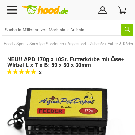
Hood
›
Sport
›
Sonstige Sportarten
›
Angelsport
›
Zubehör
›
Futter & Köder
NEU!! APD 170g x 10St. Futterkörbe mit Öse+
Wirbel L x T x B: 59 x 30 x 30mm
2