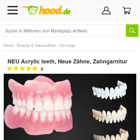
Hood
›
Beauty & Gesundheit
›
Sonstige
NEU Acrylic teeth, Neue Zähne, Zahngarnitur
3