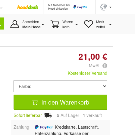
Mit Sicherheit bei
en
Hood einkaufen
Anmelden
Waren-
Merk-
Mein Hood
korb
zettel
21,00 €
MwSt.
Kostenloser Versand
In den Warenkorb
Sofort lieferbar
5
Auf Lager
1
 verkauft
Zahlung
, Kreditkarte, Lastschrift,
Ratenzahlung, Vorkasse per