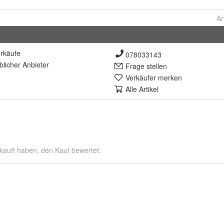
Ar
rkäufe
078033143
lich
er Anbieter
Frage stellen
Verkäufer merken
Alle Artikel
kauft haben, den Kauf bewertet.