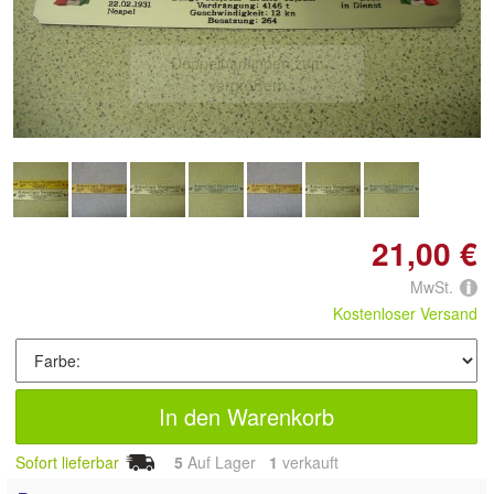
Doppelt antippen zum
vergrößern
21,00 €
MwSt.
Kostenloser Versand
In den Warenkorb
Sofort lieferbar
5
Auf Lager
1
 verkauft