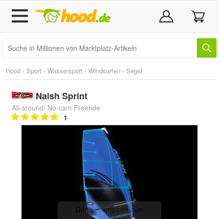
Hood
›
Sport
›
Wassersport
›
Windsurfen
›
Segel
Naish Sprint
All-around/ No-cam Freeride
1
Doppelt antippen zum
vergrößern