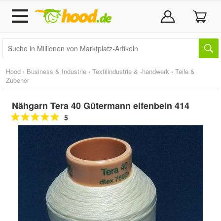
Hood
›
Business & Industrie
›
Textilindustrie & -handwerk
›
Teile &
Zubehör
Nähgarn Tera 40 Gütermann elfenbein 414
5