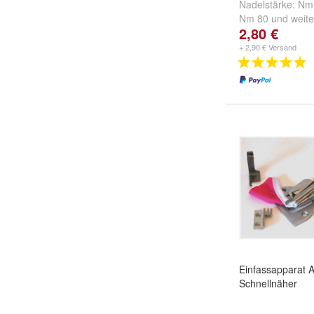
Nadelstärke:
Nm
Nm 80
und
weite
2,80 €
+ 2,90 € Versand
Einfassapparat 
Schnellnäher