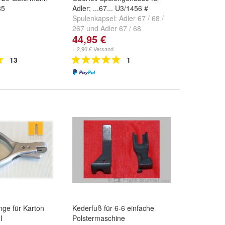
35
Adler; ...67... U3/1456 #
Spulenkapsel:
Adler 67 / 68 /
267
und
Adler 67 / 68
44,95 €
+ 2,90 € Versand
13
1
nge für Karton
Kederfuß für 6-6 einfache
I
Polstermaschine