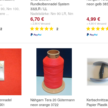
..
Rundkolbennadel System
neon gelb 38
 90
,
Nm 100
,
332LR / LL
ere ...
Nadelstärke:
Nm 90 LR
,
Nm
6,70 €
4,99 €
100 LR
,
Nm 110 LR
und
weitere ...
+ 2,90 € Versand
+ 4,90 € Versand
2
2
ennadel
Nähgarn Tera 20 Gütermann
Kerbschnittza
BX1
neon orange 3722
Papier Plastik 