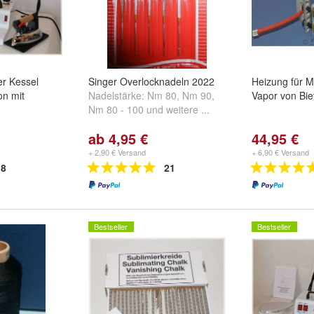
ter Kessel
Singer Overlocknadeln 2022
Heizung für M
on mit
Nadelstärke:
Nm 80
,
Nm 90
,
Vapor von Bie
Nm 80 - 100
und
weitere ...
ab 4,95 €
44,95 €
+ 2,90 € Versand
+ 6,90 € Versand
8
21
Bestseller
Bestseller