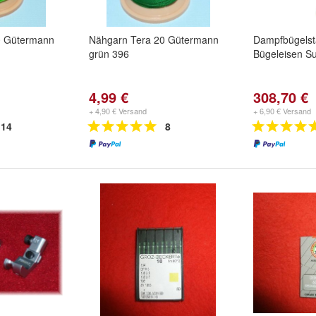
0 Gütermann
Nähgarn Tera 20 Gütermann
Dampfbügelsta
grün 396
Bügeleisen Su
4,99 €
308,70 €
+ 4,90 € Versand
+ 6,90 € Versand
14
8