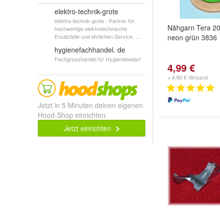
elektro-technik-grote
elektro-technik-grote - Partner für
Nähgarn Tera 2
hochwertige elektrotechnische
Ersatzteile und ehrlichen Service. ...
neon grün 3836
hygienefachhandel. de
Fachgrosshandel für Hygienebedarf
4,99 €
+ 4,90 € Versand
Jetzt in 5 Minuten deinen eigenen
Hood-Shop einrichten.
Jetzt einrichten