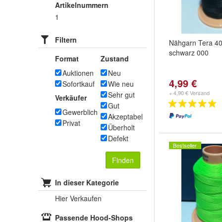
Artikelnummern
1
Filtern
Nähgarn Tera 4
schwarz 000
Format
Zustand
Auktionen
Neu
4,99 €
Sofortkauf
Wie neu
+ 4,90 € Versand
Sehr gut
Verkäufer
Gut
Gewerblich
Akzeptabel
Privat
Überholt
Defekt
Bestseller
Finden
In dieser Kategorie
Hier Verkaufen
Passende Hood-Shops