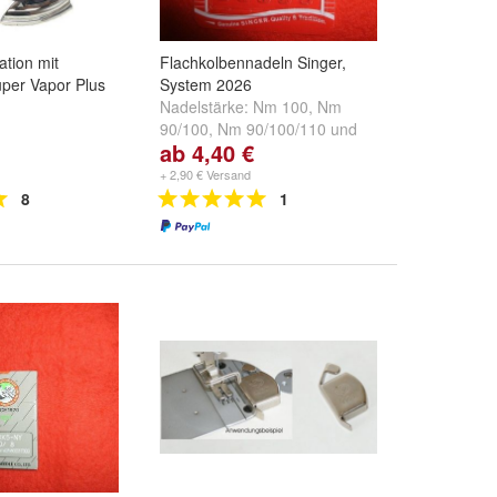
tion mit
Flachkolbennadeln Singer,
per Vapor Plus
System 2026
Nadelstärke:
Nm 100
,
Nm
90/100
,
Nm 90/100/110
und
ab 4,40 €
weitere ...
+ 2,90 € Versand
8
1