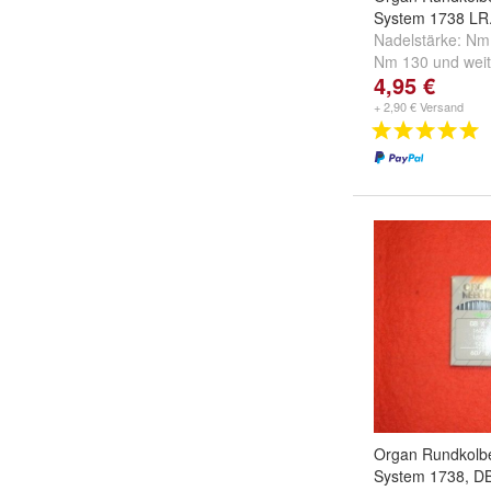
System 1738 LR.
Nadelstärke:
Nm
Nm 130
und
weit
4,95 €
+ 2,90 € Versand
Organ Rundkolb
System 1738, D