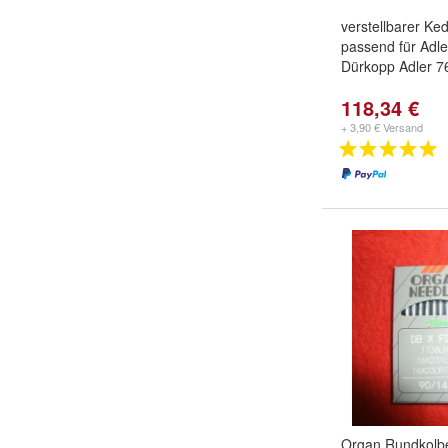
verstellbarer Ke
passend für Adle
Dürkopp Adler 7
118,34 €
+ 3,90 € Versand
Organ Rundkolb