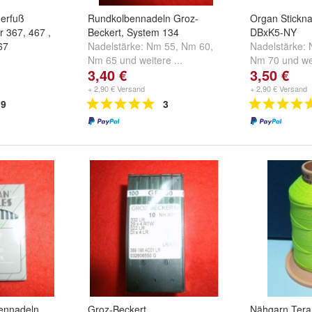
derfuß
Rundkolbennadeln Groz-
Organ Stickn
r 367, 467 ,
Beckert, System 134
DBxK5-NY
67
Nadelstärke:
Nm 55
,
Nm 60
,
Nadelstärke:
Nm 65
und
weitere ...
Nm 70
und
we
3,40 €
3,50 €
+ 2,90 € Versand
+ 2,90 € Versand
9
3
ennadeln,
Groz-Beckert
Nähgarn Tera