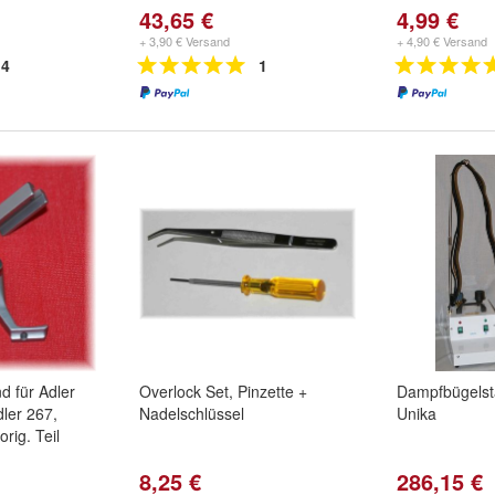
43,65 €
4,99 €
+ 3,90 € Versand
+ 4,90 € Versand
4
1
d für Adler
Overlock Set, Pinzette +
Dampfbügelst
ler 267,
Nadelschlüssel
Unika
rig. Teil
8,25 €
286,15 €