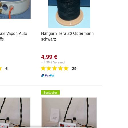
axi Vapor, Auto
Nähgarn Tera 20 Gütermann
ffe
schwarz
4,99 €
+ 4,90 € Versand
6
29
Bestseller