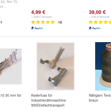
 60
,
Nm 70
,
re ...
4,99 €
39,00 €
+ 4,90 € Versand
+ 3,90 € Versand
1
10
A10 30 mm für
Kederfuss für
Nähgarn Tera
Industrienähmaschine
braun
955Dreifachtransport