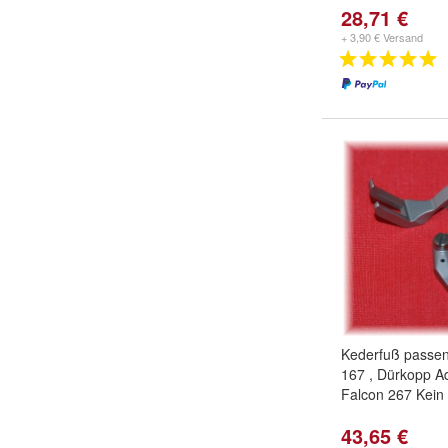
28,71 €
+ 3,90 € Versand
Kederfuß passen
167 , Dürkopp Ad
Falcon 267 Kein o
43,65 €