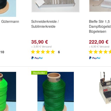
0 Gütermann
Schneiderkreide /
Bieffe Stir 1,5
Sublimierkreide
Dampfbügelsta
Bügeleisen
35,90 €
222,00 €
+ 3,90 € Versand
+ 6,90 € Versand
10
6
Bestseller