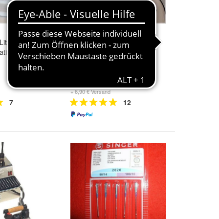
 Liter Kessel
Stir Vapor Dampfbügelstation
tion mit
mit Bügeleisen NEU
222,00 €
+ 6,90 € Versand
7
12