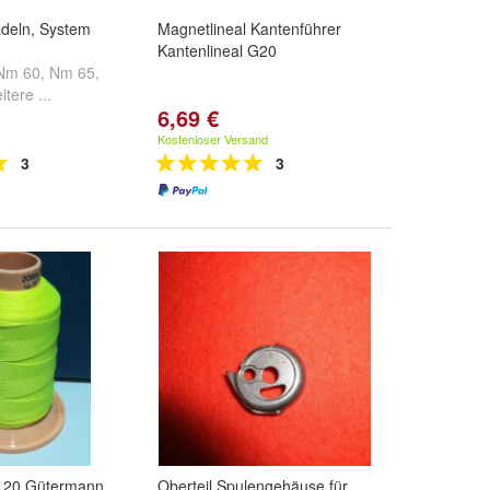
adeln, System
Magnetlineal Kantenführer
Kantenlineal G20
Nm 60
,
Nm 65
,
itere ...
6,69 €
Kostenloser Versand
3
3
 20 Gütermann
Oberteil Spulengehäuse für