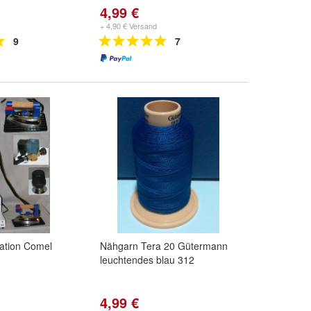
4,99 €
+ 4,90 € Versand
9
7
ation Comel
Nähgarn Tera 20 Gütermann
leuchtendes blau 312
4,99 €