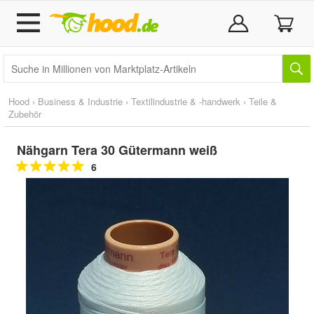
Hood
›
Business & Industrie
›
Textilindustrie & -handwerk
›
Teile &
Zubehör
Nähgarn Tera 30 Gütermann weiß
6