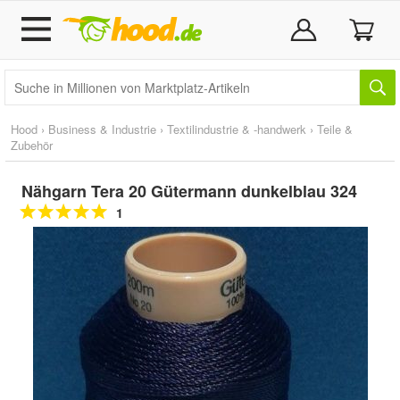
Hood
›
Business & Industrie
›
Textilindustrie & -handwerk
›
Teile &
Zubehör
Nähgarn Tera 20 Gütermann dunkelblau 324
1