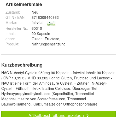
Artikelmerkmale
Zustand:
Neu
GTIN / EAN:
8718309440862
Marke:
fairvital
Hersteller Nr.:
60310
Inhalt
:
90 Kapseln
ohne
:
Gluten, Fructose, Lactose
Produkt
:
Nahrungsergänzung
Kurzbeschreibung
NAC N-Acetyl-Cystein 250mg 90 Kapseln - fairvital Inhalt: 90 Kapseln
/ OVP 19,95 € / MHD 03.2027 ohne Gluten, Fructose und Lactose -
NAC ist eine Form der Aminosäure Cystein. - Zutaten: N-Acetyl-
Cystein, Füllstoff mikrokristalline Cellulose, Überzugsmittel
Hydroxypropylmethylcellulose (Kapselhülle), Trennmittel
Magnesiumsalze von Speisefettsäuren, Trennmittel
Baumwollsamenöl, Calciumsalze der Orthophosphorsäure
Artikelbeschreibung anzeigen