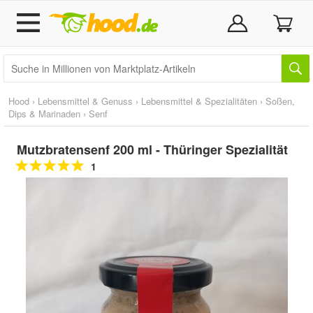
Hood
›
Lebensmittel & Genuss
›
Lebensmittel & Spezialitäten
›
Soßen,
Dips & Marinaden
›
Senf
Mutzbratensenf 200 ml - Thüringer Spezialität
1