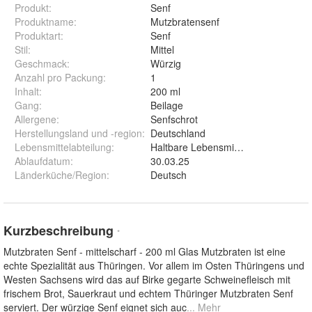
Produkt
:
Senf
Produktname
:
Mutzbratensenf
Produktart
:
Senf
Stil
:
Mittel
Geschmack
:
Würzig
Anzahl pro Packung
:
1
Inhalt
:
200 ml
Gang
:
Beilage
Allergene
:
Senfschrot
Herstellungsland und -region
:
Deutschland
Lebensmittelabteilung
:
Haltbare Lebensmittel
Ablaufdatum
:
30.03.25
Länderküche/Region
:
Deutsch
Kurzbeschreibung
*
Mutzbraten Senf - mittelscharf - 200 ml Glas Mutzbraten ist eine
echte Spezialität aus Thüringen. Vor allem im Osten Thüringens und
Westen Sachsens wird das auf Birke gegarte Schweinefleisch mit
frischem Brot, Sauerkraut und echtem Thüringer Mutzbraten Senf
serviert. Der würzige Senf eignet sich auc
... Mehr