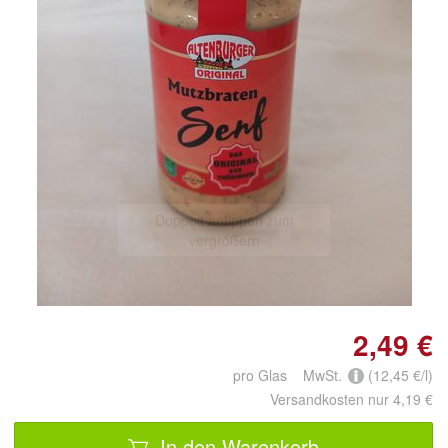
Doppelt antippen zum
vergrößern
2,49 €
pro Glas MwSt.
(12,45 €/l)
Versandkosten nur 4,19 €
In den Warenkorb