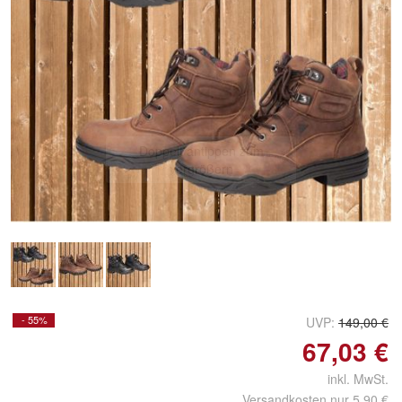
Doppelt antippen zum
vergrößern
- 55%
UVP:
149,00 €
67,03 €
inkl. MwSt.
Versandkosten nur 5,90 €