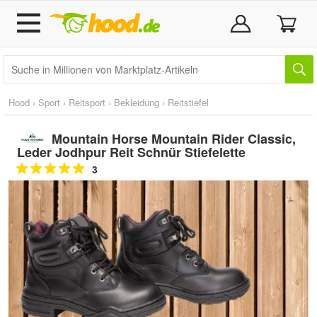
Hood
›
Sport
›
Reitsport
›
Bekleidung
›
Reitstiefel
Mountain Horse Mountain Rider Classic,
Leder Jodhpur Reit Schnür Stiefelette
3