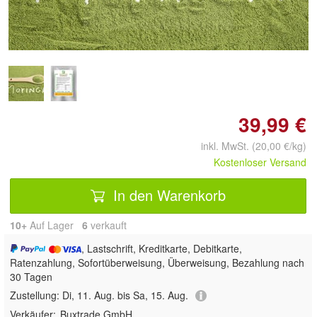
Doppelt antippen zum
vergrößern
39,99 €
inkl. MwSt. (20,00 €/kg)
Kostenloser Versand
In den Warenkorb
10+
Auf Lager
6
 verkauft
, Lastschrift, Kreditkarte, Debitkarte,
Ratenzahlung, Sofortüberweisung, Überweisung, Bezahlung nach
30 Tagen
Zustellung:
Di, 11. Aug. bis Sa, 15. Aug.
Verkäufer:
Buxtrade GmbH