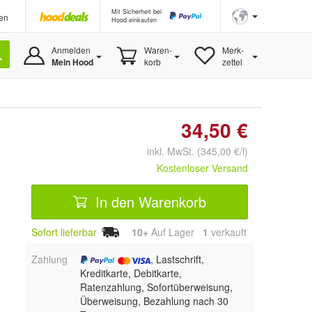
Mit Sicherheit bei
en
Hood einkaufen
Anmelden
Waren-
Merk-
Mein Hood
korb
zettel
34,50 €
inkl. MwSt. (345,00 €/l)
Kostenloser Versand
In den Warenkorb
Sofort lieferbar
10+
Auf Lager
1
 verkauft
Zahlung
, Lastschrift,
Kreditkarte, Debitkarte,
Ratenzahlung, Sofortüberweisung,
Überweisung, Bezahlung nach 30