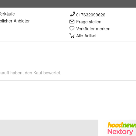
erkäufe
017632099626
lich
er Anbieter
Frage stellen
Verkäufer merken
Alle Artikel
kauft haben, den Kauf bewertet.