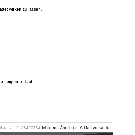
tikel Nr.:
0128497334
Melden
|
Ähnlichen
Artikel verkaufen