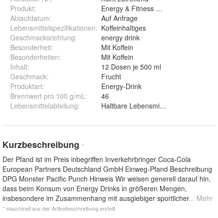
Produkt
:
Energy & Fitness Drink
Ablaufdatum
:
Auf Anfrage
Lebensmittelspezifikationen
:
Koffeinhaltiges
Geschmacksrichtung
:
energy drink
Besonderheit
:
Mit Koffein
Besonderheiten
:
Mit Koffein
Inhalt
:
12 Dosen je 500 ml
Geschmack
:
Frucht
Produktart
:
Energy-Drink
Brennwert pro 100 g/mL
:
46
Lebensmittelabteilung
:
Haltbare Lebensmittel
Kurzbeschreibung
*
Der Pfand ist im Preis inbegriffen Inverkehrbringer Coca-Cola
European Partners Deutschland GmbH Einweg-Pfand Beschreibung
DPG Monster Pacific Punch Hinweis Wir weisen generell darauf hin,
dass beim Konsum von Energy Drinks in größeren Mengen,
insbesondere im Zusammenhang mit ausgiebiger sportlicher
... Mehr
* maschinell aus der Artikelbeschreibung erstellt