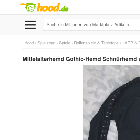
Hood
›
Spielzeug
›
Spiele
›
Rollenspiele & Tabletops
›
LARP & 
Mittelalterhemd Gothic-Hemd Schnürhemd 