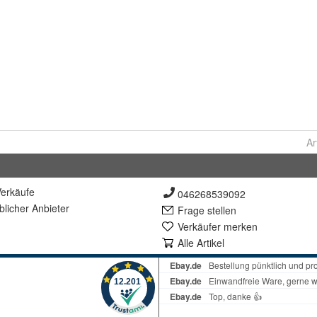
Ar
erkäufe
046268539092
lich
er Anbieter
Frage stellen
Verkäufer merken
Alle Artikel