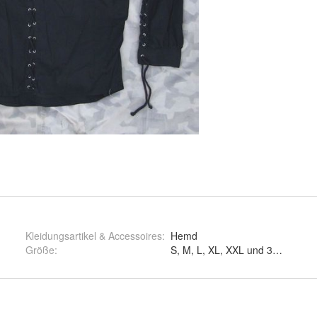
Kleidungsartikel & Accessoires
:
Hemd
Größe
:
S, M, L, XL, XXL und 3XL