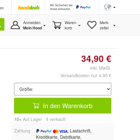
Mit Sicherheit bei
en
Hood einkaufen
Anmelden
Waren-
Merk-
Mein Hood
korb
zettel
34,90 €
inkl. MwSt.
Versandkosten nur 4,90 €
In den Warenkorb
10+
Auf Lager
1
 verkauft
Zahlung
, Lastschrift,
Kreditkarte, Debitkarte,