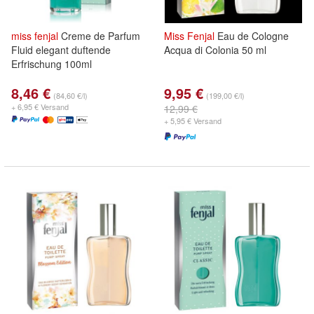
miss
fenjal
Creme de Parfum
Miss
Fenjal
Eau de Cologne
Fluid elegant duftende
Acqua di Colonia 50 ml
Erfrischung 100ml
8,46 €
9,95 €
(84,60 €/l)
(199,00 €/l)
+ 6,95 € Versand
12,99 €
+ 5,95 € Versand