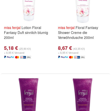
miss
fenjal
Lotion Floral
miss
fenjal
Floral Fantasy
Fantasy Duft sinnlich blumig
Shower Creme die
200ml
Verwöhndusche 200ml
5,18 €
8,67 €
(25,90 €/l)
(43,35 €/l)
+ 6,95 € Versand
+ 6,95 € Versand