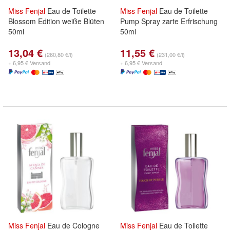
Miss
Fenjal
Eau de Toilette
Miss
Fenjal
Eau de Toilette
Blossom Edition weiße Blüten
Pump Spray zarte Erfrischung
50ml
50ml
13,04 €
11,55 €
(260,80 €/l)
(231,00 €/l)
+ 6,95 € Versand
+ 6,95 € Versand
Miss
Fenjal
Eau de Cologne
Miss
Fenjal
Eau de Toilette