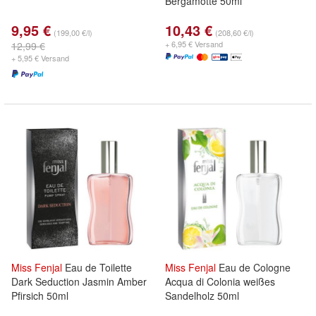
Bergamotte 50ml
9,95 €
10,43 €
(199,00 €/l)
(208,60 €/l)
+ 6,95 € Versand
12,99 €
+ 5,95 € Versand
Miss
Fenjal
Eau de Toilette
Miss
Fenjal
Eau de Cologne
Dark Seduction Jasmin Amber
Acqua di Colonia weißes
Pfirsich 50ml
Sandelholz 50ml