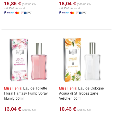
15,85 €
18,04 €
(317,00 €/l)
(360,80 €/l)
+ 6,95 € Versand
+ 6,95 € Versand
Miss
Fenjal
Eau de Toilette
Miss
Fenjal
Eau de Cologne
Floral Fantasy Pump Spray
Acqua di St Tropez zarte
blumig 50ml
Veilchen 50ml
13,04 €
10,43 €
(260,80 €/l)
(208,60 €/l)