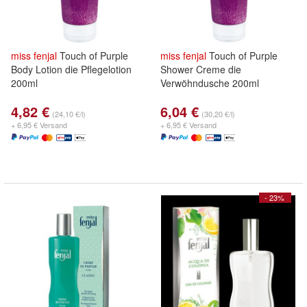
miss
fenjal
Touch of Purple
miss
fenjal
Touch of Purple
Body Lotion die Pflegelotion
Shower Creme die
200ml
Verwöhndusche 200ml
4,82 €
6,04 €
(24,10 €/l)
(30,20 €/l)
+ 6,95 € Versand
+ 6,95 € Versand
- 23%