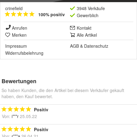
crinefield
3948 Verkäufe
100% positiv
Gewerblich
Anrufen
Kontakt
Merken
Alle Artikel
Impressum
AGB
&
Datenschutz
Widerrufsbelehrung
Bewertungen
So haben Kunden, die den Artikel bei diesem Verkäufer gekauft
haben, den Kauf bewertet.
Positiv
Von:
i***r
25.05.22
Positiv
Von:
r***a
26.04.21