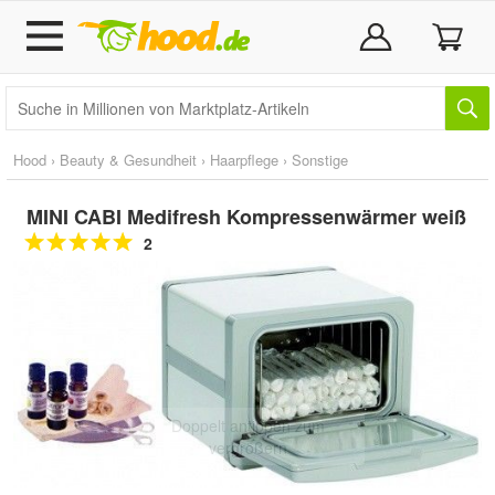
Hood
›
Beauty & Gesundheit
›
Haarpflege
›
Sonstige
MINI CABI Medifresh Kompressenwärmer weiß
2
Doppelt antippen zum
vergrößern