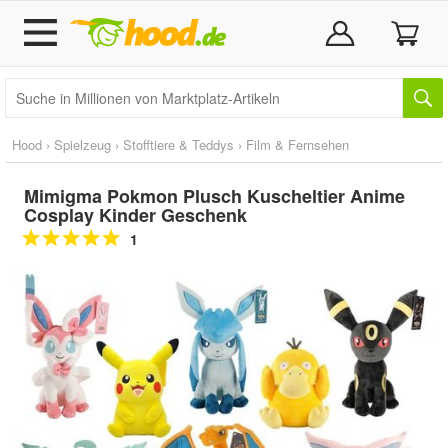
Hood
›
Spielzeug
›
Stofftiere & Teddys
›
Film & Fernsehen
Mimigma Pokmon Plusch Kuscheltier Anime
Cosplay Kinder Geschenk
1