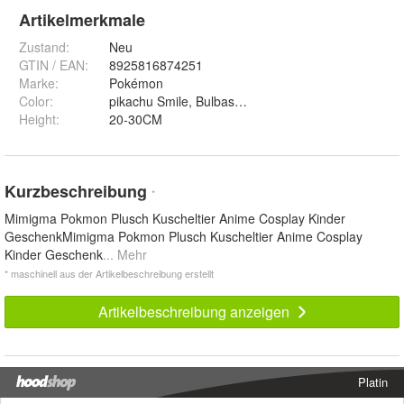
Artikelmerkmale
Zustand:
Neu
GTIN / EAN:
8925816874251
Marke:
Pokémon
Color
:
pikachu Smile, Bulbasaur, Squirtle, Psyduck, Charm
Height
:
20-30CM
Kurzbeschreibung
*
Mimigma Pokmon Plusch Kuscheltier Anime Cosplay Kinder
GeschenkMimigma Pokmon Plusch Kuscheltier Anime Cosplay
Kinder Geschenk
... Mehr
* maschinell aus der Artikelbeschreibung erstellt
Artikelbeschreibung anzeigen
Platin