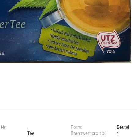
 Nr.:
.
Form
:
Beutel
Tee
Brennwert pro 100
1