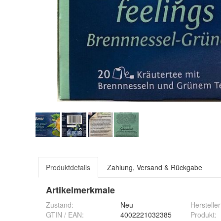
Produktdetails
Zahlung, Versand & Rückgabe
Artikelmerkmale
Zustand:
Neu
Hersteller
GTIN / EAN:
4002221032385
Produkt
: