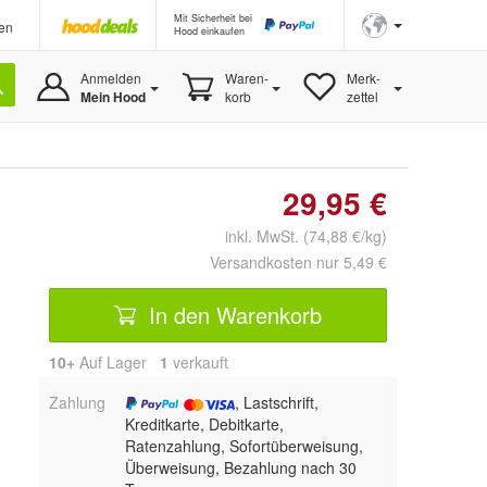
Mit Sicherheit bei
en
Hood einkaufen
Anmelden
Waren-
Merk-
Mein Hood
korb
zettel
29,95 €
inkl. MwSt. (74,88 €/kg)
Versandkosten nur 5,49 €
In den Warenkorb
10+
Auf Lager
1
 verkauft
Zahlung
, Lastschrift,
Kreditkarte, Debitkarte,
Ratenzahlung, Sofortüberweisung,
Überweisung, Bezahlung nach 30