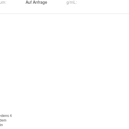
tum
:
Auf Anfrage
g/mL
: