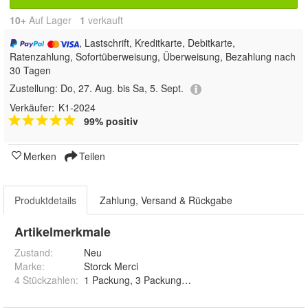
10+
Auf Lager
1
 verkauft
, Lastschrift, Kreditkarte, Debitkarte,
Ratenzahlung, Sofortüberweisung, Überweisung, Bezahlung nach
30 Tagen
Zustellung:
Do, 27. Aug. bis Sa, 5. Sept.
Verkäufer:
K1-2024
99% positiv
Merken
Teilen
Produktdetails
Zahlung, Versand & Rückgabe
Artikelmerkmale
Zustand:
Neu
Marke:
Storck Merci
4 Stückzahlen
:
1 Packung, 3 Packungen, 6 P