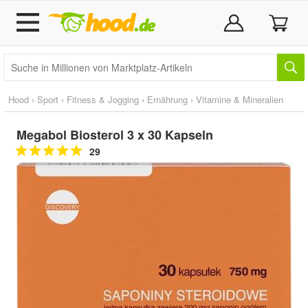
Hood
›
Sport
›
Fitness & Jogging
›
Ernährung
›
Vitamine & Mineralien
Megabol Biosterol 3 x 30 Kapseln
29