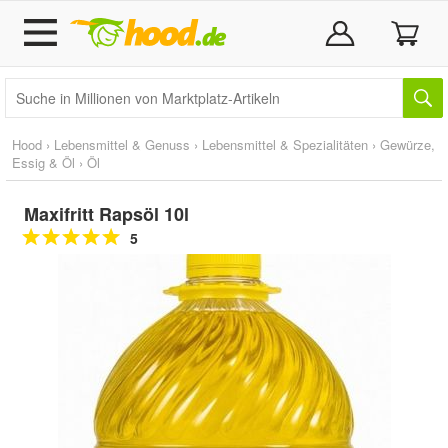
Hood
›
Lebensmittel & Genuss
›
Lebensmittel & Spezialitäten
›
Gewürze,
Essig & Öl
›
Öl
Maxifritt Rapsöl 10l
5