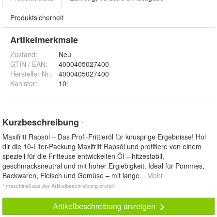
Produktsicherheit
Artikelmerkmale
Zustand:
Neu
GTIN / EAN:
4000405027400
Hersteller Nr.:
4000405027400
Kanister
:
10l
Kurzbeschreibung
*
Maxifritt Rapsöl – Das Profi-Frittieröl für knusprige Ergebnisse! Hol
dir die 10-Liter-Packung Maxifritt Rapsöl und profitiere von einem
speziell für die Fritteuse entwickelten Öl – hitzestabil,
geschmacksneutral und mit hoher Ergiebigkeit. Ideal für Pommes,
Backwaren, Fleisch und Gemüse – mit lange
... Mehr
* maschinell aus der Artikelbeschreibung erstellt
Artikelbeschreibung anzeigen