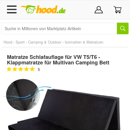
Hood
›
Sport
›
Camping & Outdoor
›
Isomatten & Matratzen
Matratze Schlafauflage für VW T5/T6 -
Klappmatratze für Multivan Camping Bett
1