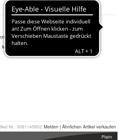
tikel Nr.:
0081145802
Melden
|
Ähnlichen
Artikel verkaufen
Platin