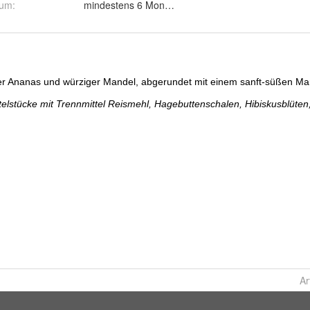
tum
:
mindestens 6 Monate ab Auslieferung
:
Ar