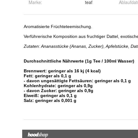
Marke:
teaf
Ablaufda