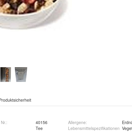
Produktsicherheit
 Nr.:
40156
Allergene
:
Erdn
Tee
Lebensmittelspezifikationen
Veget