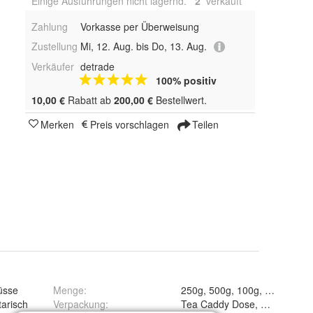
Einige Ausführungen nicht lagernd.
2
 verkauft
Zahlung
Vorkasse per Überweisung
Zustellung
Mi, 12. Aug. bis Do, 13. Aug.
Verkäufer
detrade
100% positiv
10,00 €
Rabatt ab
200,00 €
Bestellwert.
Merken
Preis vorschlagen
Teilen
üsse
Menge
:
arisch
Verpackung
:
Tea Caddy Dose, Silver Star 