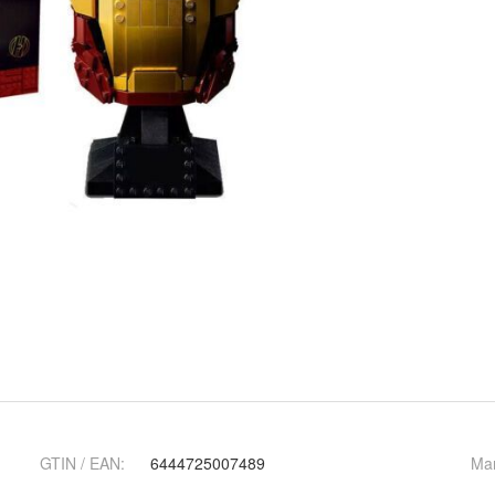
GTIN / EAN:
6444725007489
Ma