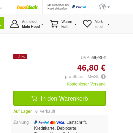
Mit Sicherheit bei
en
Hood einkaufen
Anmelden
Waren-
Merk-
Mein Hood
korb
zettel
- 21%
UVP:
59,00 €
46,80 €
pro Stuck MwSt.
Kostenloser Versand
In den Warenkorb
Auf Lager
6
 verkauft
Zahlung
, Lastschrift,
Kreditkarte, Debitkarte,