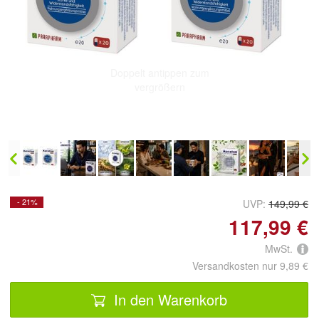
Doppelt antippen zum
vergrößern
- 21%
UVP:
149,99 €
117,99 €
MwSt.
Versandkosten nur 9,89 €
In den Warenkorb