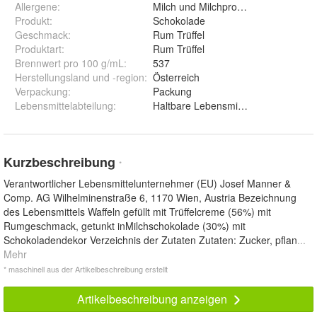
Allergene
:
Milch und Milchprodukte
Produkt
:
Schokolade
Geschmack
:
Rum Trüffel
Produktart
:
Rum Trüffel
Brennwert pro 100 g/mL
:
537
Herstellungsland und -region
:
Österreich
Verpackung
:
Packung
Lebensmittelabteilung
:
Haltbare Lebensmittel
Kurzbeschreibung
*
Verantwortlicher Lebensmittelunternehmer (EU) Josef Manner &
Comp. AG Wilhelminenstraße 6, 1170 Wien, Austria Bezeichnung
des Lebensmittels Waffeln gefüllt mit Trüffelcreme (56%) mit
Rumgeschmack, getunkt inMilchschokolade (30%) mit
Schokoladendekor Verzeichnis der Zutaten Zutaten: Zucker, pflan
...
Mehr
* maschinell aus der Artikelbeschreibung erstellt
Artikelbeschreibung anzeigen