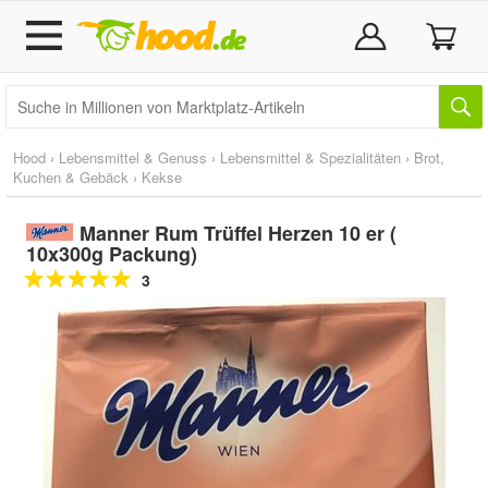
Hood
›
Lebensmittel & Genuss
›
Lebensmittel & Spezialitäten
›
Brot,
Kuchen & Gebäck
›
Kekse
Manner Rum Trüffel Herzen 10 er (
10x300g Packung)
3