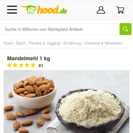
Hood
›
Sport
›
Fitness & Jogging
›
Ernährung
›
Vitamine & Mineralien
Mandelmehl 1 kg
81