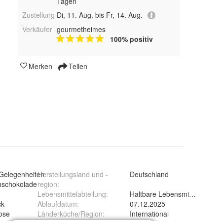
Tagen
Zustellung
Di, 11. Aug. bis Fr, 14. Aug.
Verkäufer
gourmetheimes
100% positiv
Merken
Teilen
 Gelegenheiten
Herstellungsland und -
Deutschland
hschokolade
region
:
Lebensmittelabteilung
:
Haltbare Lebensmittel
ck
Ablaufdatum
:
07.12.2025
ose
Länderküche/Region
:
International