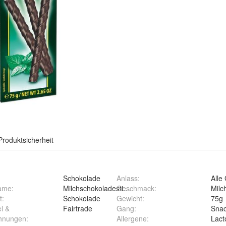
Produktsicherheit
Schokolade
Anlass
:
Alle
ame
:
Milchschokoladesticks
Geschmack
:
Milc
t
:
Schokolade
Gewicht
:
75g
l &
Fairtrade
Gang
:
Sna
hnungen
:
Allergene
:
Lact