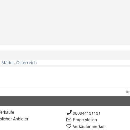
Ar
erkäufe
080844131131
lich
er Anbieter
Frage stellen
Verkäufer merken