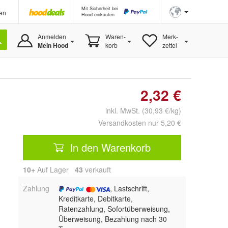
Mit Sicherheit bei
en
Hood einkaufen
Anmelden
Waren-
Merk-
Mein Hood
korb
zettel
2,32 €
inkl. MwSt. (30,93 €/kg)
Versandkosten nur 5,20 €
In den Warenkorb
10+
Auf Lager
43
 verkauft
Zahlung
, Lastschrift,
Kreditkarte, Debitkarte,
Ratenzahlung, Sofortüberweisung,
Überweisung, Bezahlung nach 30