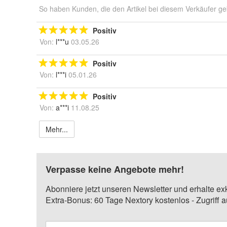
So haben Kunden, die den Artikel bei diesem Verkäufer ge
Positiv
Von:
l***u
03.05.26
Positiv
Von:
l***i
05.01.26
Positiv
Von:
a***i
11.08.25
Mehr...
Verpasse keine Angebote mehr!
Abonniere jetzt unseren Newsletter und erhalte ex
Extra-Bonus: 60 Tage Nextory kostenlos - Zugriff 