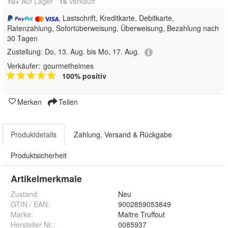
10+
Auf Lager
16
 verkauft
, Lastschrift, Kreditkarte, Debitkarte,
Ratenzahlung, Sofortüberweisung, Überweisung, Bezahlung nach
30 Tagen
Zustellung:
Do, 13. Aug. bis Mo, 17. Aug.
Verkäufer:
gourmetheimes
100% positiv
Merken
Teilen
Produktdetails
Zahlung, Versand & Rückgabe
Produktsicherheit
Artikelmerkmale
Zustand:
Neu
GTIN / EAN:
9002859053849
Marke:
Maitre Truffout
Hersteller Nr.:
0085937