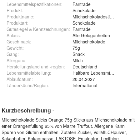
Lebensmittelspezifikationen
:
Fairtrade
Produkt
:
Schokolade
Produktname
:
Milchschokoladesticks
Produktart
:
Schokolade
Gütesiegel & Kennzeichnungen
:
Fairtrade
Anlass
:
Alle Gelegenheiten
Geschmack
:
Milchschokolade
Gewicht
:
75g
Gang
:
Snack
Allergene
:
Milch
Herstellungsland und -region
:
Deutschland
Lebensmittelabteilung
:
Haltbare Lebensmittel
Ablaufdatum
:
20.04.2027
Länderküche/Region
:
International
Kurzbeschreibung
*
Milchschokolade Sticks Orange 75g Sticks aus Milchschokolade mit
einer Orangenfüllung 65% von Maitre Truffout. Allergene Kann
Spuren von Gluten enthalten. Zutaten Zucker, VollMILCHpulver,
Kakaobutter, Kakaomasse, LAKTOSE, Emulgator: Lecithine,