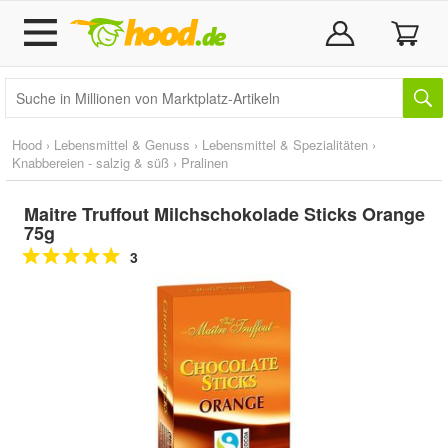
Hood
›
Lebensmittel & Genuss
›
Lebensmittel & Spezialitäten
›
Knabbereien - salzig & süß
›
Pralinen
Maitre Truffout Milchschokolade Sticks Orange
75g
3