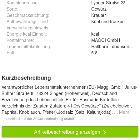
Kontaktadresse
:
Lyoner Straße 23 60528
Sorte
:
Gewürz
Geschmacksrichtung
:
Kräuter
Aufbewahrungs- und
Kühl und trocken
Verwendungshinweis
:
Energie kcal Einheit
:
kcal
Kontaktname
:
MAGGI GmbH
Lebensmittelabteilung
:
Haltbare Lebensmittel
Fett
:
5.8
Kurzbeschreibung
*
Verantwortlicher Lebensmittelunternehmer (EU) Maggi GmbH Julius-
Bührer-Straße 8, 78224 Singen (Hohentwiel), Deutschland
Bezeichnung des Lebensmittels Fix für Rosmarin-Kartoffeln
Verzeichnis der Zutaten Zutaten: 41,6% Gewürze* (Zwiebelpulver,
Paprika, Knoblauch, Pfeffer),Jodsalz (Salz, Kaliumjodat),
... Mehr
* maschinell aus der Artikelbeschreibung erstellt
Artikelbeschreibung anzeigen