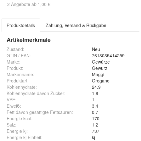
2 Angebote ab 1,00 €
Produktdetails
Zahlung, Versand & Rückgabe
Artikelmerkmale
Zustand:
Neu
GTIN / EAN:
7613035414259
Marke:
Gewürze
Produkt
:
Gewürz
Markenname
:
Maggi
Produktart
:
Oregano
Kohlenhydrate
:
24.9
Kohlenhydrate davon Zucker
:
1.8
VPE
:
1
Eiweiß
:
3.4
Fett davon gesättigte Fettsäuren
:
0.7
Energie kcal
:
170
Salz
:
1.2
Energie kj
:
737
Energie kj Einheit
:
kj