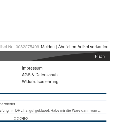
tikel Nr.:
0082275409
Melden
|
Ähnlichen
Artikel verkaufen
Platin
Impressum
AGB
&
Datenschutz
Widerrufsbelehrung