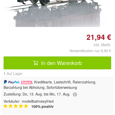
Doppelt antippen zum
vergrößern
21,94 €
inkl. MwSt.
Versandkosten nur 8,90 €
In den Warenkorb
1
Auf Lager
,
, Kreditkarte, Lastschrift, Ratenzahlung,
Barzahlung bei Abholung, Sofortüberweisung
Zustellung:
Do, 13. Aug. bis Mo, 17. Aug.
Verkäufer:
modellbahnseyfried
100% positiv