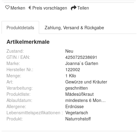
Merken
Preis vorschlagen
Teilen
Produktdetails
Zahlung, Versand & Rückgabe
Artikelmerkmale
Zustand:
Neu
GTIN / EAN:
4250725238691
Marke:
Joanna`s Garten
Hersteller Nr.:
122002
Menge
:
1 Kilo
Art
:
Gewürze und Kräuter
Verarbeitung
:
geschnitten
Produktliste
:
Mädesüßkraut
Ablaufdatum
:
mindestens 6 Monate ab Auslieferun
Allergene
:
Erdnüsse
Lebensmittelspezifikationen
:
Vegetarisch
Produkt
:
Naturrohstoff