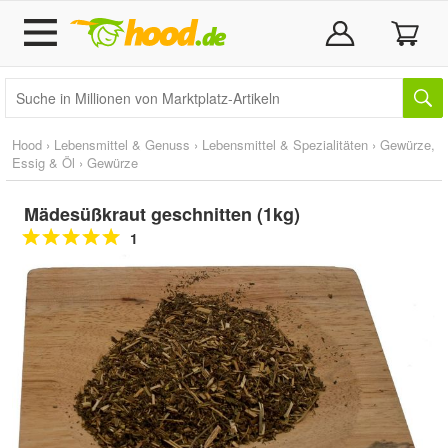
Hood
›
Lebensmittel & Genuss
›
Lebensmittel & Spezialitäten
›
Gewürze,
Essig & Öl
›
Gewürze
Mädesüßkraut geschnitten (1kg)
1