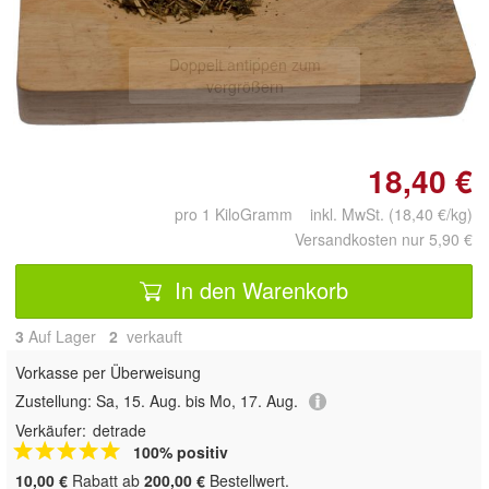
Doppelt antippen zum
vergrößern
18,40 €
pro 1 KiloGramm inkl. MwSt. (18,40 €/kg)
Versandkosten nur 5,90 €
In den Warenkorb
3
Auf Lager
2
 verkauft
Vorkasse per Überweisung
Zustellung:
Sa, 15. Aug. bis Mo, 17. Aug.
Verkäufer:
detrade
100% positiv
10,00 €
Rabatt ab
200,00 €
Bestellwert.