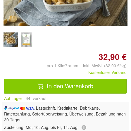
Doppelt antippen zum
vergrößern
32,90 €
pro 1 KiloGramm inkl. MwSt. (32,90 €/kg)
Kostenloser Versand
In den Warenkorb
Auf Lager
44
 verkauft
, Lastschrift, Kreditkarte, Debitkarte,
Ratenzahlung, Sofortüberweisung, Überweisung, Bezahlung nach
30 Tagen
Zustellung:
Mo, 10. Aug. bis Fr, 14. Aug.