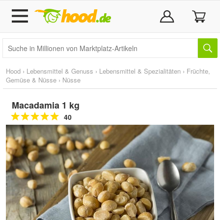
Hood
›
Lebensmittel & Genuss
›
Lebensmittel & Spezialitäten
›
Früchte,
Gemüse & Nüsse
›
Nüsse
Macadamia 1 kg
40