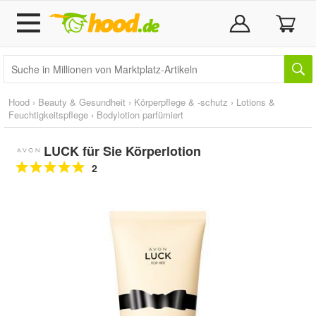
Hood
›
Beauty & Gesundheit
›
Körperpflege & -schutz
›
Lotions &
Feuchtigkeitspflege
›
Bodylotion parfümiert
LUCK für Sie Körperlotion
2