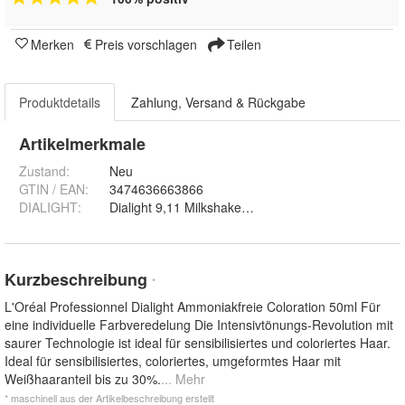
Merken
Preis vorschlagen
Teilen
Produktdetails
Zahlung, Versand & Rückgabe
Artikelmerkmale
Zustand:
Neu
GTIN / EAN:
3474636663866
DIALIGHT
:
Kurzbeschreibung
*
L'Oréal Professionnel Dialight Ammoniakfreie Coloration 50ml Für
eine individuelle Farbveredelung Die Intensivtönungs-Revolution mit
saurer Technologie ist ideal für sensibilisiertes und coloriertes Haar.
Ideal für sensibilisiertes, coloriertes, umgeformtes Haar mit
Weißhaaranteil bis zu 30%.
... Mehr
* maschinell aus der Artikelbeschreibung erstellt