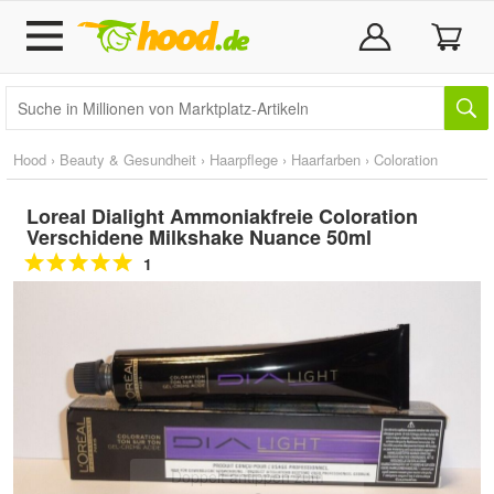
Hood
›
Beauty & Gesundheit
›
Haarpflege
›
Haarfarben
›
Coloration
Loreal Dialight Ammoniakfreie Coloration
Verschidene Milkshake Nuance 50ml
1
Doppelt antippen zum