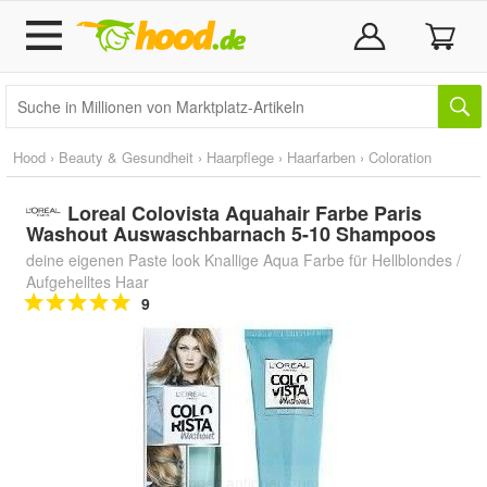
Hood
›
Beauty & Gesundheit
›
Haarpflege
›
Haarfarben
›
Coloration
Loreal Colovista Aquahair Farbe Paris
Washout Auswaschbarnach 5-10 Shampoos
deine eigenen Paste look Knallige Aqua Farbe für Hellblondes /
Aufgehelltes Haar
9
Doppelt antippen zum