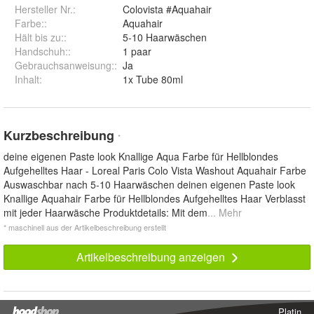
Hersteller Nr.:
Colovista #Aquahair
Farbe:
:
Aquahair
Hält bis zu:
:
5-10 Haarwäschen
Handschuh:
:
1 paar
Gebrauchsanweisung:
:
Ja
Inhalt
:
1x Tube 80ml
Kurzbeschreibung
*
deine eigenen Paste look Knallige Aqua Farbe für Hellblondes
Aufgehelltes Haar - Loreal Paris Colo Vista Washout Aquahair Farbe
Auswaschbar nach 5-10 Haarwäschen deinen eigenen Paste look
Knallige Aquahair Farbe für Hellblondes Aufgehelltes Haar Verblasst
mit jeder Haarwäsche Produktdetails: Mit dem
... Mehr
* maschinell aus der Artikelbeschreibung erstellt
Artikelbeschreibung anzeigen
Platin