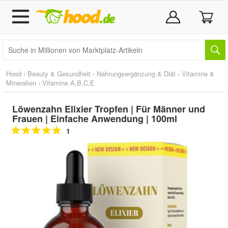
Hood
›
Beauty & Gesundheit
›
Nahrungsergänzung & Diät
›
Vitamine &
Mineralien
›
Vitamine A,B,C,E
Löwenzahn Elixier Tropfen | Für Männer und
Frauen | Einfache Anwendung | 100ml
1