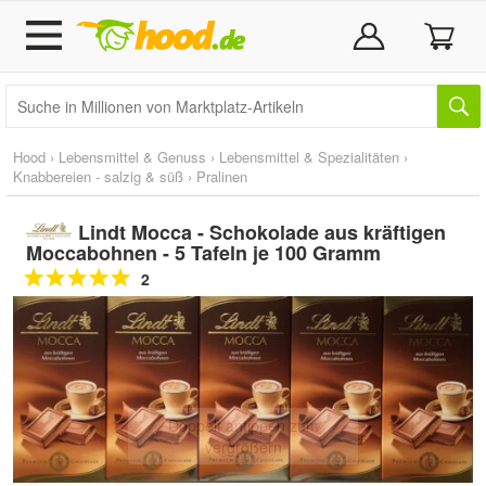
Hood
›
Lebensmittel & Genuss
›
Lebensmittel & Spezialitäten
›
Knabbereien - salzig & süß
›
Pralinen
Lindt Mocca - Schokolade aus kräftigen
Moccabohnen - 5 Tafeln je 100 Gramm
2
Doppelt antippen zum
vergrößern