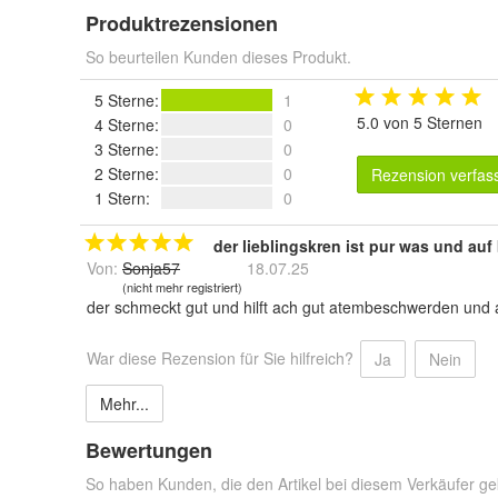
Produktrezensionen
So beurteilen Kunden dieses Produkt.
5 Sterne
:
1
5.0 von 5 Sternen
4 Sterne
:
0
3 Sterne
:
0
2 Sterne
:
0
Rezension verfas
1 Stern
:
0
der lieblingskren ist pur was und auf
Von:
Sonja57
18.07.25
(nicht mehr registriert)
der schmeckt gut und hilft ach gut atembeschwerden und als
War diese Rezension für Sie hilfreich?
Ja
Nein
Mehr...
Bewertungen
So haben Kunden, die den Artikel bei diesem Verkäufer ge