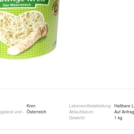
Kren
Lebensmittelabteilung
:
Haltbare 
ngsland und -
Österreich
Ablaufdatum
:
Auf Anfra
Gewicht
:
1 kg