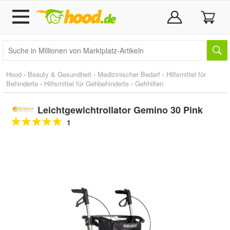
Hood
›
Beauty & Gesundheit
›
Medizinischer Bedarf
›
Hilfsmittel für
Behinderte
›
Hilfsmittel für Gehbehinderte
›
Gehhilfen
Leichtgewichtrollator Gemino 30 Pink
1