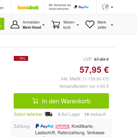
Mit Sicherheit bei
en
Hood einkaufen
Anmelden
Waren-
Merk-
Mein Hood
korb
zettel
- 15%
UVP:
67,83 €
57,95 €
inkl. MwSt. (1.159,00 €/l)
Versandkosten nur 4,50 €
In den Warenkorb
Sofort lieferbar
4
Auf Lager
19
 verkauft
Zahlung
,
, Kreditkarte,
Lastschrift, Ratenzahlung, Vorkasse