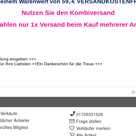
Ar
Verkäufe
01729331528
lich
er Anbieter
Frage stellen
rüft
es Mitglied
Verkäufer merken
Alle Artikel