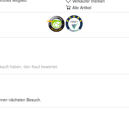
rüft
es Mitglied
Verkäufer merken
Alle Artikel
16901
kauft haben, den Kauf bewertet.
Ihren nächsten Besuch.