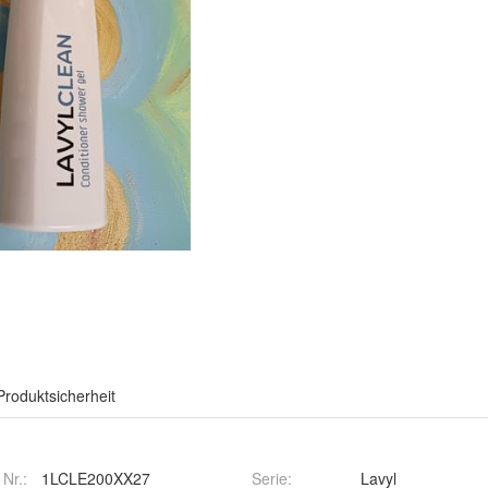
Produktsicherheit
 Nr.:
1LCLE200XX27
Serie
:
Lavyl