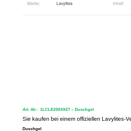
Marke:
Lavylites
Inhalt
: