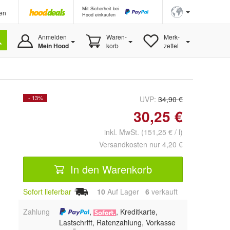
Mit Sicherheit bei
en
Hood einkaufen
Anmelden
Waren-
Merk-
Mein Hood
korb
zettel
- 13%
UVP:
34,90 €
30,25 €
inkl. MwSt. (151,25 € / l)
Versandkosten nur 4,20 €
In den Warenkorb
Sofort lieferbar
10
Auf Lager
6
 verkauft
Zahlung
,
, Kreditkarte,
Lastschrift, Ratenzahlung, Vorkasse