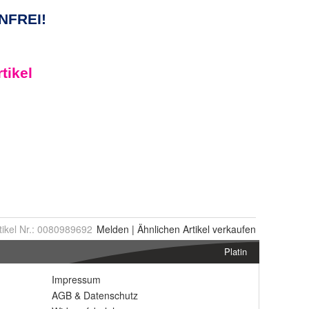
tikel Nr.:
0080989692
Melden
|
Ähnlichen
Artikel verkaufen
Platin
Impressum
AGB
&
Datenschutz