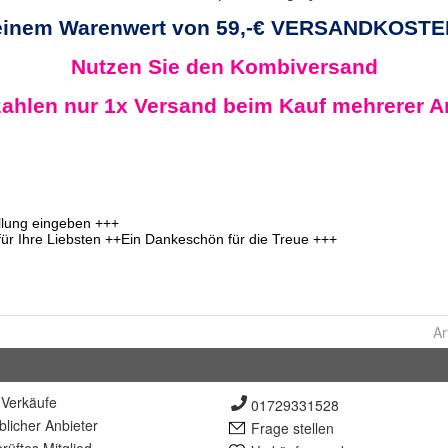
Ar
Verkäufe
01729331528
lich
er Anbieter
Frage stellen