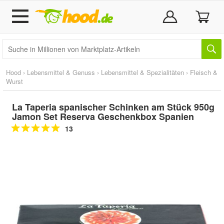
Hood
›
Lebensmittel & Genuss
›
Lebensmittel & Spezialitäten
›
Fleisch &
Wurst
La Taperia spanischer Schinken am Stück 950g
Jamon Set Reserva Geschenkbox Spanien
13