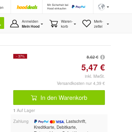
Mit Sicherheit bei
en
Hood einkaufen
Anmelden
Waren-
Merk-
Mein Hood
korb
zettel
- 37%
8,62 €
5,47 €
inkl. MwSt.
Versandkosten nur 4,39 €
In den Warenkorb
1
Auf Lager
Zahlung
, Lastschrift,
Kreditkarte, Debitkarte,