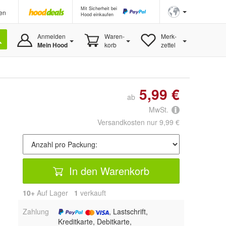
Mit Sicherheit bei
en
Hood einkaufen
Anmelden
Waren-
Merk-
Mein Hood
korb
zettel
5,99 €
ab
MwSt.
Versandkosten nur 9,99 €
In den Warenkorb
10+
Auf Lager
1
 verkauft
Zahlung
, Lastschrift,
Kreditkarte, Debitkarte,