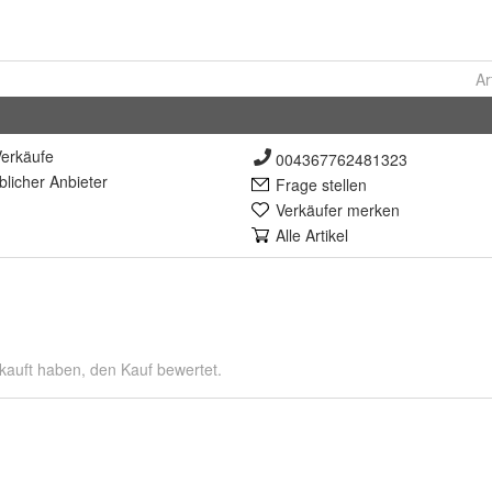
Ar
erkäufe
004367762481323
lich
er Anbieter
Frage stellen
Verkäufer merken
Alle Artikel
kauft haben, den Kauf bewertet.