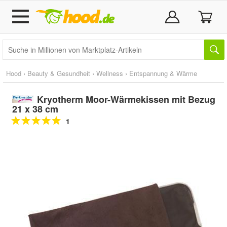
Hood
›
Beauty & Gesundheit
›
Wellness
›
Entspannung & Wärme
Kryotherm Moor-Wärmekissen mit Bezug
21 x 38 cm
1