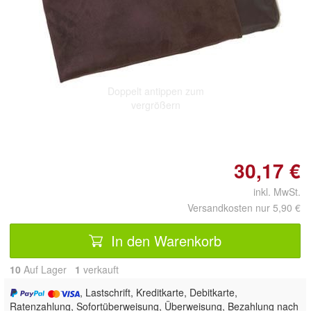
Doppelt antippen zum
vergrößern
30,17 €
inkl. MwSt.
Versandkosten nur 5,90 €
In den Warenkorb
10
Auf Lager
1
 verkauft
, Lastschrift, Kreditkarte, Debitkarte,
Ratenzahlung, Sofortüberweisung, Überweisung, Bezahlung nach