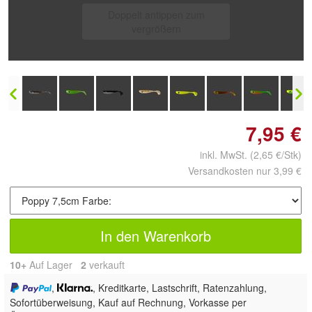
Doppelt antippen zum
vergrößern
7,95 €
inkl. MwSt.
(2,65 €/Stk)
Versandkosten nur 3,99 €
In den Warenkorb
10+
Auf Lager
2
 verkauft
,
, Kreditkarte, Lastschrift, Ratenzahlung,
Sofortüberweisung,
Kauf auf Rechnung, Vorkasse per