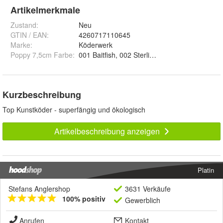
Artikelmerkmale
Zustand:
Neu
GTIN / EAN:
4260717110645
Marke:
Köderwerk
Poppy 7,5cm Farbe
:
001 Baitfish, 002 Sterling, 003 Blackn White
Kurzbeschreibung
Top Kunstköder - superfängig und ökologisch
Artikelbeschreibung anzeigen
Platin
Stefans Anglershop
3631 Verkäufe
100% positiv
Gewerblich
Anrufen
Kontakt