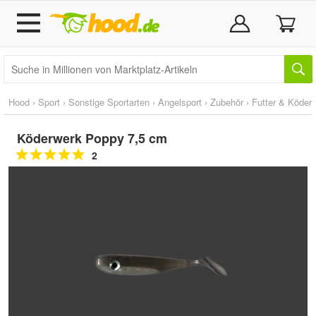
Hood
›
Sport
›
Sonstige Sportarten
›
Angelsport
›
Zubehör
›
Futter & Köder
Köderwerk Poppy 7,5 cm
2